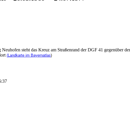
g Neuhofen steht das Kreuz am Straßenrand der DGF 41 gegenüber d
dort
(
Landkarte im Bayernatlas
)
6:37