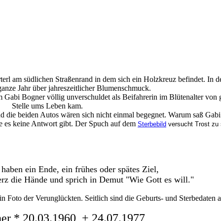
erl am südlichen Straßenrand in dem sich ein Holzkreuz befindet. In d
 ganze Jahr über jahreszeitlicher Blumenschmuck.
m Gabi Bogner völlig unverschuldet als Beifahrerin im Blütenalter von 
Stelle ums Leben kam.
d die beiden Autos wären sich nicht einmal begegnet. Warum saß Gabi
ie es keine Antwort gibt. Der Spuch auf dem
Sterbebild
versucht Trost zu
haben ein Ende, ein frühes oder spätes Ziel,
rz die Hände und sprich in Demut "Wie Gott es will."
Foto der Verunglückten. Seitlich sind die Geburts- und Sterbedaten a
er * 20.03.1960 + 24.07.1977