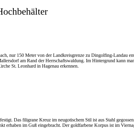
Hochbehälter
ach, nur 150 Meter von der Landkreisgrenze zu Dingolfing-Landau ent
allersdorf am Rand der Herrschaftswaldung. Im Hintergrund kann man
irche St. Leonhard in Hagenau erkennen.
estigt. Das filigrane Kreuz im neugotischem Stil ist aus Stahl gegossen
nkt erhaben im Guß eingebracht. Der goldfarbene Korpus ist im Viernag