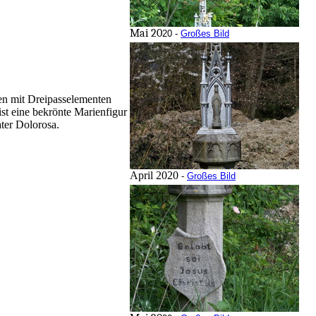
Mai 20
20 -
Großes Bild
hen mit Dreipasselementen
ist eine bekrönte Marienfigur
ter Dolorosa.
April 2020
-
Großes Bild