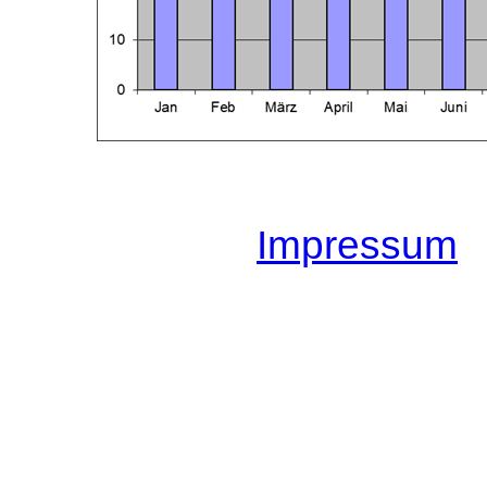
J
J
Impressum
Leb
Sterbefälle
4
4